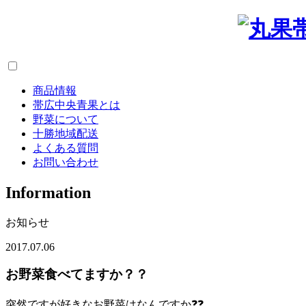
商品情報
帯広中央青果とは
野菜について
十勝地域配送
よくある質問
お問い合わせ
I
nformation
お知らせ
2017.07.06
お野菜食べてますか？？
突然ですが好きなお野菜はなんですか❓❓