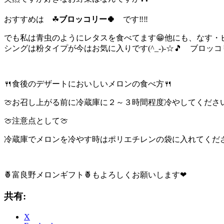
おすすめは ☘
ブロッコリー🍀
です‼‼
でも私は青虫のようにレタスを食べてます😁他にも、なす・
シングは粉タイプが今はお気に入りです(^_-)-☆🎵 ブロッ
🍴食後のデザートにおいしいメロンの食べ方🍴
🍈お召し上がる前に冷蔵庫に２～３時間程度冷やしてくださ
🍈注意点として🍈
冷蔵庫でメロンを冷やす時はポリエチレンの袋に入れてくだ
🍍富良野メロンギフト🍍もよろしくお願いします❤
共有:
X