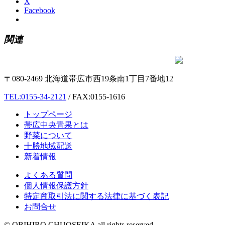
X
Facebook
関連
〒080-2469 北海道帯広市西19条南1丁目7番地12
TEL:0155-34-2121
/ FAX:0155-1616
トップページ
帯広中央青果とは
野菜について
十勝地域配送
新着情報
よくある質問
個人情報保護方針
特定商取引法に関する法律に基づく表記
お問合せ
© OBIHIRO CHUOSEIKA all rights reserved.