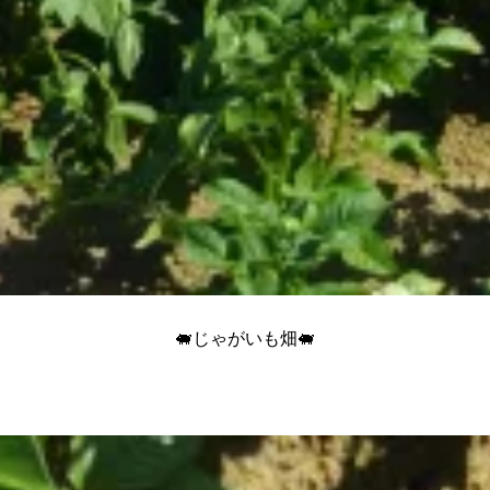
🐖じゃがいも畑🐖