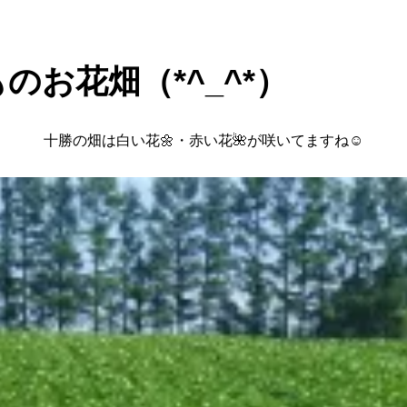
のお花畑（*^_^*）
十勝の畑は白い花🌼・赤い花🌺が咲いてますね☺